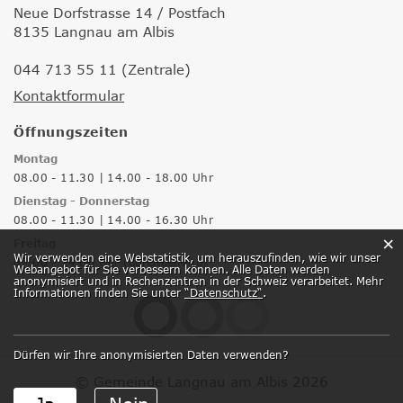
Neue Dorfstrasse 14 / Postfach
8135 Langnau am Albis
044 713 55 11 (Zentrale)
Kontaktformular
Öffnungszeiten
Montag
08.00 - 11.30 | 14.00 - 18.00 Uhr
Dienstag - Donnerstag
08.00 - 11.30 | 14.00 - 16.30 Uhr
×
Freitag
Webstatistik
Wir verwenden eine Webstatistik, um herauszufinden, wie wir unser
07.00 - 14.00 Uhr (durchgehend)
Webangebot für Sie verbessern können. Alle Daten werden
anonymisiert und in Rechenzentren in der Schweiz verarbeitet. Mehr
Informationen finden Sie unter
“Datenschutz“
.
Dürfen wir Ihre anonymisierten Daten verwenden?
© Gemeinde Langnau am Albis 2026