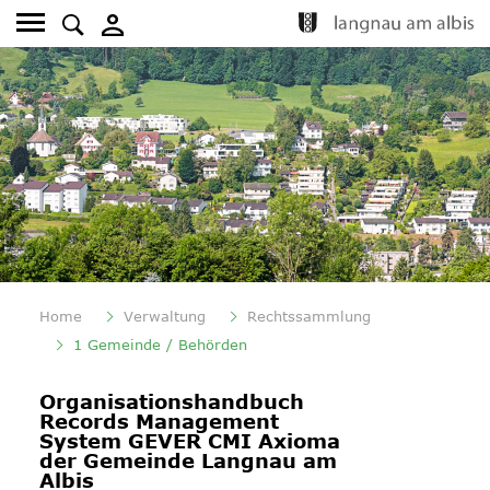
Kopfzeile
Fusszeile
Home
Verwaltung
Rechtssammlung
(ausgewählt)
1 Gemeinde / Behörden
Inhalt
Organisationshandbuch
Records Management
System GEVER CMI Axioma
der Gemeinde Langnau am
Albis