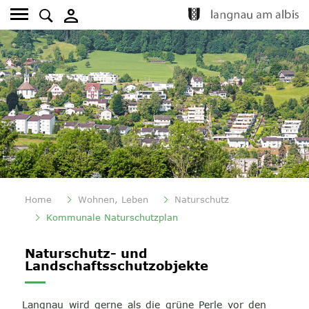
Kopfzeile
Fusszeile
Home
Wohnen, Leben
Naturschutz
(ausgewählt)
Kommunale Naturschutzplan
Inhalt
Naturschutz- und
Landschaftsschutzobjekte
Langnau wird gerne als die grüne Perle vor den