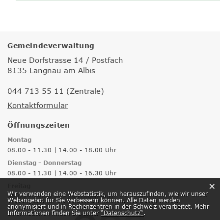
Gemeindeverwaltung
Neue Dorfstrasse 14 / Postfach
8135 Langnau am Albis
044 713 55 11 (Zentrale)
Kontaktformular
Öffnungszeiten
Montag
08.00 - 11.30 | 14.00 - 18.00 Uhr
Dienstag - Donnerstag
08.00 - 11.30 | 14.00 - 16.30 Uhr
×
Freitag
Webstatistik
Wir verwenden eine Webstatistik, um herauszufinden, wie wir unser
07.00 - 14.00 Uhr (durchgehend)
Webangebot für Sie verbessern können. Alle Daten werden
anonymisiert und in Rechenzentren in der Schweiz verarbeitet. Mehr
Informationen finden Sie unter
“Datenschutz“
.