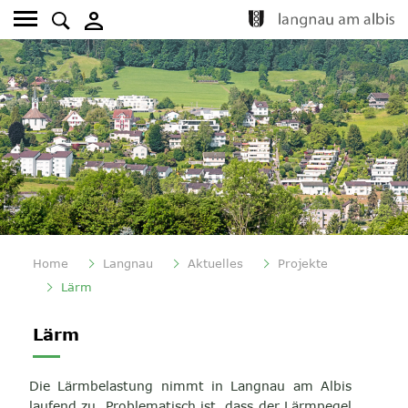
Kopfzeile
Fusszeile
Home
Langnau
Aktuelles
Projekte
(ausgewählt)
Lärm
Inhalt
Lärm
Die Lärmbelastung nimmt in Langnau am Albis
laufend zu. Problematisch ist, dass der Lärmpegel