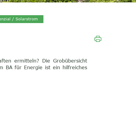
(ausgewählt)
enzial / Solarstrom
aften ermitteln? Die Grobübersicht
BA für Energie ist ein hilfreiches
rd in einem neuen Fenster geöffnet.