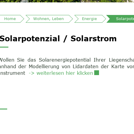
Home
Wohnen, Leben
Energie
Solarpot
Inhalt
Solarpotenzial / Solarstrom
Wollen Sie das Solarenergiepotential Ihrer Liegensch
anhand der Modellierung von Lidardaten der Karte vom 
Externer Link wi
Instrument
-> weiterlesen hier klicken