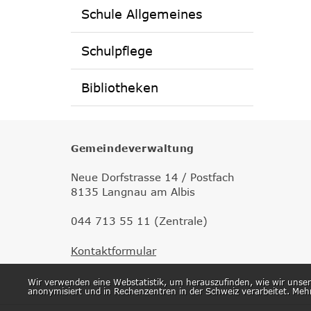
Schule Allgemeines
Schulpflege
Bibliotheken
Gemeindeverwaltung
Neue Dorfstrasse 14 / Postfach
8135 Langnau am Albis
044 713 55 11 (Zentrale)
Kontaktformular
Webstatistik
Wir verwenden eine Webstatistik, um herauszufinden, wie wir unse
anonymisiert und in Rechenzentren in der Schweiz verarbeitet. Meh