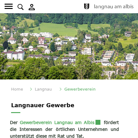
Kopfzeile
Fusszeile
(ausgewählt)
Home
Langnau
Gewerbeverein
Inhalt
Langnauer Gewerbe
Externer Link wird 
Der
Gewerbeverein Langnau am Albis
fördert
die Interessen der örtlichen Unternehmen und
unterstützt diese mit Rat und Tat.