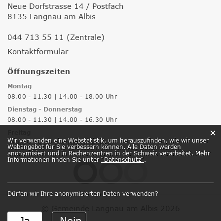
Neue Dorfstrasse 14 / Postfach
8135 Langnau am Albis
044 713 55 11 (Zentrale)
Kontaktformular
Öffnungszeiten
Montag
08.00 - 11.30 | 14.00 - 18.00 Uhr
Dienstag - Donnerstag
08.00 - 11.30 | 14.00 - 16.30 Uhr
×
Freitag
Webstatistik
Wir verwenden eine Webstatistik, um herauszufinden, wie wir unser
07.00 - 14.00 Uhr (durchgehend)
Webangebot für Sie verbessern können. Alle Daten werden
anonymisiert und in Rechenzentren in der Schweiz verarbeitet. Mehr
Informationen finden Sie unter
“Datenschutz“
.
Dürfen wir Ihre anonymisierten Daten verwenden?
© Gemeinde Langnau am Albis 2026
Ja
Nein