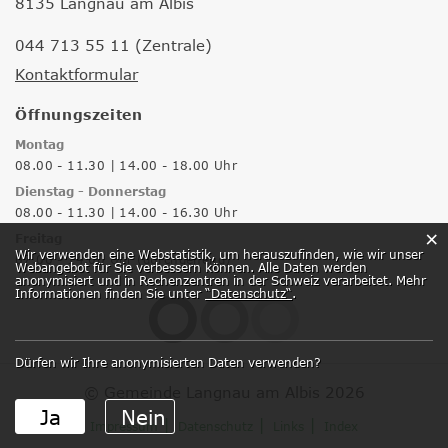
8135 Langnau am Albis
044 713 55 11 (Zentrale)
Kontaktformular
Öffnungszeiten
Montag
08.00 - 11.30 | 14.00 - 18.00 Uhr
Dienstag - Donnerstag
08.00 - 11.30 | 14.00 - 16.30 Uhr
×
Freitag
Webstatistik
Wir verwenden eine Webstatistik, um herauszufinden, wie wir unser
07.00 - 14.00 Uhr (durchgehend)
Webangebot für Sie verbessern können. Alle Daten werden
anonymisiert und in Rechenzentren in der Schweiz verarbeitet. Mehr
Informationen finden Sie unter
“Datenschutz“
.
Dürfen wir Ihre anonymisierten Daten verwenden?
© Gemeinde Langnau am Albis 2026
Ja
Nein
Impressum
Datenschutz
Links
Index