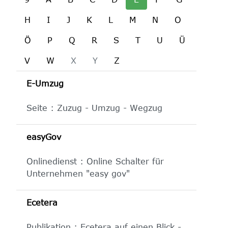
H
I
J
K
L
M
N
O
Ö
P
Q
R
S
T
U
Ü
V
W
X
Y
Z
E-Umzug
Seite : Zuzug - Umzug - Wegzug
easyGov
Onlinedienst : Online Schalter für
Unternehmen "easy gov"
Ecetera
Publikation : Ecetera auf einen Blick -