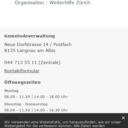
Organisation : Winterhilfe Zürich
Gemeindeverwaltung
Neue Dorfstrasse 14 / Postfach
8135 Langnau am Albis
044 713 55 11 (Zentrale)
Kontaktformular
Öffnungszeiten
Montag
08.00 - 11.30 | 14.00 - 18.00 Uhr
Dienstag - Donnerstag
08.00 - 11.30 | 14.00 - 16.30 Uhr
×
Freitag
Webstatistik
Wir verwenden eine Webstatistik, um herauszufinden, wie wir unser
07.00 - 14.00 Uhr (durchgehend)
Webangebot für Sie verbessern können. Alle Daten werden